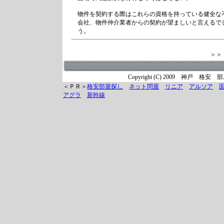
物件を契約する際はこれらの資格を持っている健全な
会社、物件仲介業者からの契約が望ましいと言えるで
う。
＞＞
Copyright (C) 2009 神戸 格安 部屋
＜ＰＲ＞
格安部屋探し
ネット問屋
リニア
アルソア
アグラ
新幹線