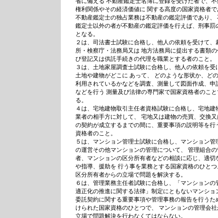
省に備える 不動産鑑定士名簿に登録を受けた者で、不
権利関係やその経済価値に 関する高度の国家資格者で
不動産鑑定士の独占業務は不動産の鑑定評価であり、 
鑑定士以外の者が不動産の鑑定評価を行えば、刑事罰
となる。
２は、司法書士試験に合格し、他人の依頼を受けて、
所・検察庁・法務局又は 地方法務局に提出する書類の
び登記又は供託手続きの代理を職業とする者のこと。
３は、土地家屋調査士試験に合格し、他人の依頼を受
土地や建物がどこに あって、 どのような形状か、ど
利用されているかなどを調査、測量して図面作成、申
などを行う 測量及び法律の専門家で国家資格者のこと
る。
４は、宅地建物取引主任者資格試験に合格し、宅地建
業者の相手方に対して、 宅地又は建物の売買、交換又
の契約が成立するまでの間に、重要事項の説明等を行
資格者のこと。
５は、マンション管理士試験に合格し、マンション管
の運営その他マンションの管理について、 管理組合の
者、マンションの区分所有者などの相談に応じ、適切
や指導、援助を 行う事を業務とする国家資格のひとつ
区分所有者からの立場で問題を解決する。
６は、管理業務主任者試験に合格し、「マンションの
適正化の推進に関する法律」制定にともないマンショ
委託契約に関する重要事項や管理事務の報告を行うた
けられた国家資格のひとつで、 マンションの管理会社
立場で問題解決を行わなくてはならない。