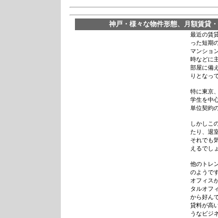
神戸・様々な物件形態、月額賃貸・
最近の賃
った短期
マンショ
時などに
部屋に備
りとなっ
特に東京
学生を中
単位契約
しかしこ
たり、退
それでも
えるでし
他のトレ
のようで
オフィス
タルオフ
から好ん
貸料が高
うなビジ