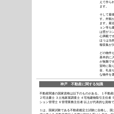
えて作ら
ます。
そして最
す。外観
ます。最
ョン等も
は壁がコ
心満載で
ほうは当
報収集が
どの物件
基本的に
が無難で
室時に取
金、礼金
な物件を
神戸 不動産に関する知識
不動産関連の国家資格は以下のものがある。 １不動産
２司法書士 ３土地家屋調査士 ４宅地建物取引主任者 
ション管理士 ６管理業務主任者 以上が代表的な資格
１は、国家試験である不動産鑑定士試験に合格し、国